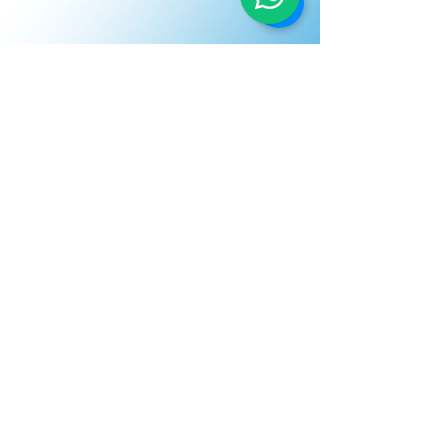
BİZİMLE İLETİŞİME GEÇİN