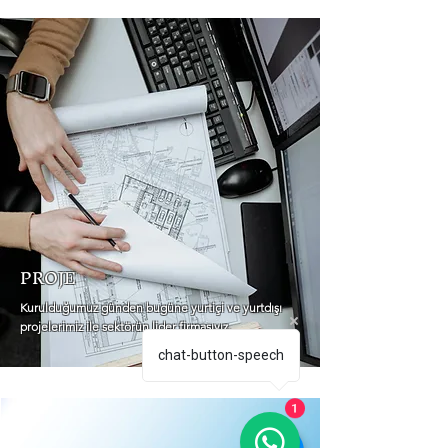
PROJE
Kurulduğumuz günden bugüne yurtiçi ve yurtdışı
projelerimiz ile sektörün lider firmasıyız.
chat-button-speech
1